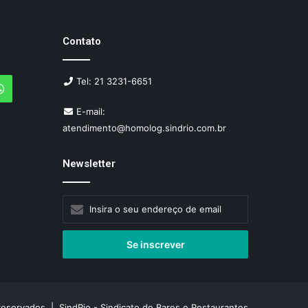
Contato
Tel: 21 3231-6651
agram
WhatsApp
E-mail:
atendimento@homolog.sindrio.com.br
Newsletter
Insira
o
seu
endereço
de
email
reservados | SindRio - Sindicato de Bares e Restaurantes