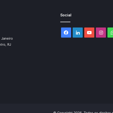
Social
Facebook
Linkedin
YouTube
Inst
 Janeiro
ntro, RJ
© Copyright 2026, Todos os direitos 