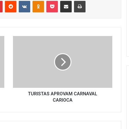
r
Pinterest
Reddit
VK
OK
Pocket
Compartilhar via e-mail
Imprimir
TURISTAS
APROVAM
CARNAVAL
CARIOCA
TURISTAS APROVAM CARNAVAL
CARIOCA