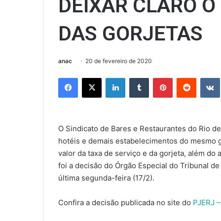
DEIXAR CLARO O
DAS GORJETAS
anac
20 de fevereiro de 2020
Facebook
X
Linkedin
Tumblr
Pinterest
Reddit
O Sindicato de Bares e Restaurantes do Rio de
hotéis e demais estabelecimentos do mesmo gê
valor da taxa de serviço e da gorjeta, além d
foi a decisão do Órgão Especial do Tribunal d
última segunda-feira (17/2).
Confira a decisão publicada no site do
PJERJ –