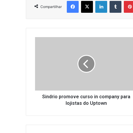
Facebook
X
Linkedin
Tumbl
Compartilhar
Sindrio
promove
curso
in
company
para
lojistas
do
Uptown
Sindrio promove curso in company para
lojistas do Uptown