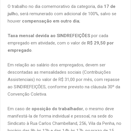
O trabalho no dia comemorativo da categoria, dia
17 de
julh
o, será remunerado com adicional de 100%, salvo se
houver
compensação em outro dia
;
Taxa mensal devida ao SINDREFEIÇÕES
por cada
empregado em atividade, com o valor de
R$ 29,50 por
empregado
.
Em relação ao salário dos empregados, devem ser
descontadas as mensalidades sociais (Contribuições
Assistenciais) no valor de R$ 31,00 por mês, com repasse
ao SINDIREFEIÇÕES, conforme previsto na cláusula 30º da
Convenção Coletiva.
Em caso de
oposição do trabalhador
, o mesmo deve
manifestá-la de forma individual e pessoal, na sede do
Sindicato à Rua Carlos Chambelland, 256, Vila da Penha, no
horário das 9h às 12h e das 14h às 17h, no prazo de 15