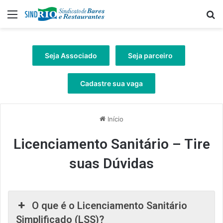
Menu
Pr
Seja Associado
Seja parceiro
Cadastre sua vaga
Início
Licenciamento Sanitário – Tire
suas Dúvidas
O que é o Licenciamento Sanitário
Simplificado (LSS)?