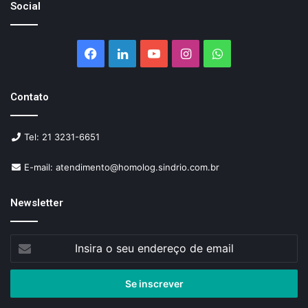
Social
Facebook
Linkedin
YouTube
Instagram
WhatsApp
Contato
Tel: 21 3231-6651
E-mail: atendimento@homolog.sindrio.com.br
Newsletter
Insira
o
seu
endereço
de