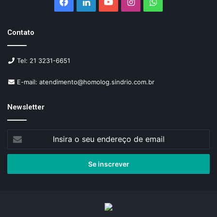
Facebook
Linkedin
YouTube
Instagram
WhatsApp
Contato
Tel: 21 3231-6651
E-mail: atendimento@homolog.sindrio.com.br
Newsletter
Insira
o
seu
endereço
de
email