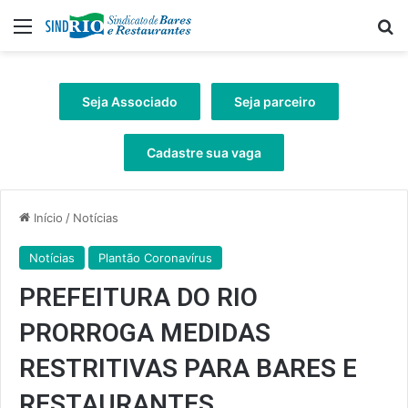
Menu
Pr
Seja Associado
Seja parceiro
Cadastre sua vaga
Início
/
Notícias
Notícias
Plantão Coronavírus
PREFEITURA DO RIO
PRORROGA MEDIDAS
RESTRITIVAS PARA BARES E
RESTAURANTES