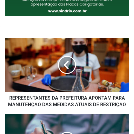
REPRESENTANTES
DA
PREFEITURA
APONTAM
PARA
MANUTENÇÃO
DAS
MEDIDAS
ATUAIS
DE
REPRESENTANTES DA PREFEITURA APONTAM PARA
RESTRIÇÃO
MANUTENÇÃO DAS MEDIDAS ATUAIS DE RESTRIÇÃO
SINDRIO
ENCAMINHA
PLEITOS