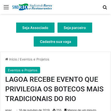
Menu
Pr
Seja Associado
Seja parceiro
Cadastre sua vaga
Início
/
Eventos e Projetos
Eventos e Projetos
LAGOA RECEBE EVENTO QUE
PRIVILEGIA OS BOTECOS MAIS
TRADICIONAIS DO RIO
anac
16 de outubro de 2019
255
Menos de um minuto