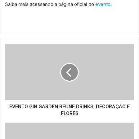
Saiba mais acessando a página oficial do
evento.
EVENTO
GIN
GARDEN
REÚNE
DRINKS,
DECORAÇÃO
E
FLORES
EVENTO GIN GARDEN REÚNE DRINKS, DECORAÇÃO E
FLORES
OKTOBERFEST:
CONFIRA