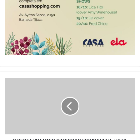
3
RESTAURANTES
CARIOCAS
FIGURAM
NA
LISTA
DOS
MELHORES
DA