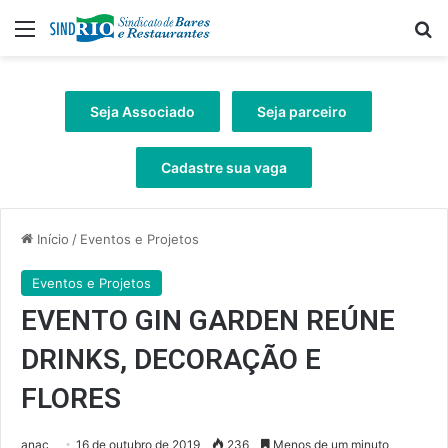
Menu
Pr
Seja Associado
Seja parceiro
Cadastre sua vaga
Início
/
Eventos e Projetos
Eventos e Projetos
EVENTO GIN GARDEN REÚNE
DRINKS, DECORAÇÃO E
FLORES
anac
16 de outubro de 2019
236
Menos de um minuto