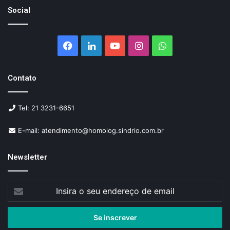
Social
Facebook
Linkedin
YouTube
Instagram
WhatsApp
Contato
Tel: 21 3231-6651
E-mail: atendimento@homolog.sindrio.com.br
Newsletter
Insira
o
seu
endereço
de