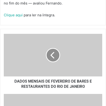
no fim do mês — avaliou Fernando.
Clique aqui
para ler na íntegra.
DADOS
MENSAIS
DE
FEVEREIRO
DE
BARES
E
RESTAURANTES
DO
RIO
DADOS MENSAIS DE FEVEREIRO DE BARES E
DE
RESTAURANTES DO RIO DE JANEIRO
JANEIRO
Comida
di