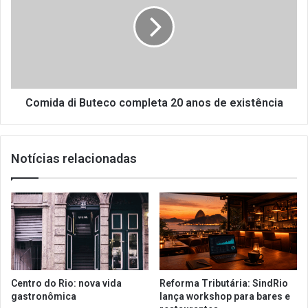
Buteco
completa
20
anos
de
existência
Comida di Buteco completa 20 anos de existência
Notícias relacionadas
Centro do Rio: nova vida
Reforma Tributária: SindRio
gastronômica
lança workshop para bares e