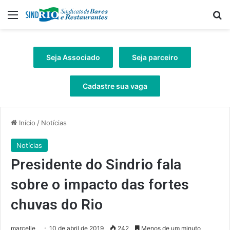
Menu
Pr
Seja Associado
Seja parceiro
Cadastre sua vaga
Início
/
Notícias
Notícias
Presidente do Sindrio fala
sobre o impacto das fortes
chuvas do Rio
marcelle
10 de abril de 2019
242
Menos de um minuto