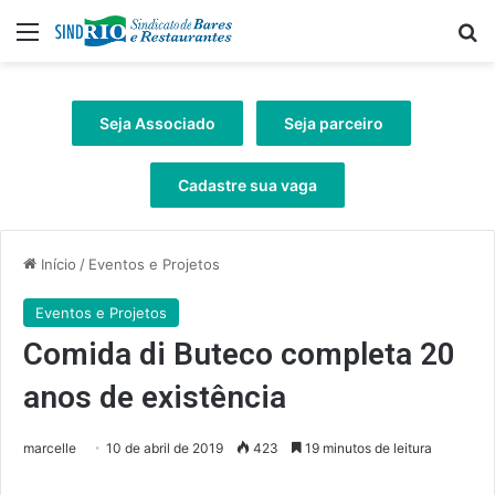
Menu
Pr
Seja Associado
Seja parceiro
Cadastre sua vaga
Início
/
Eventos e Projetos
Eventos e Projetos
Comida di Buteco completa 20
anos de existência
marcelle
10 de abril de 2019
423
19 minutos de leitura