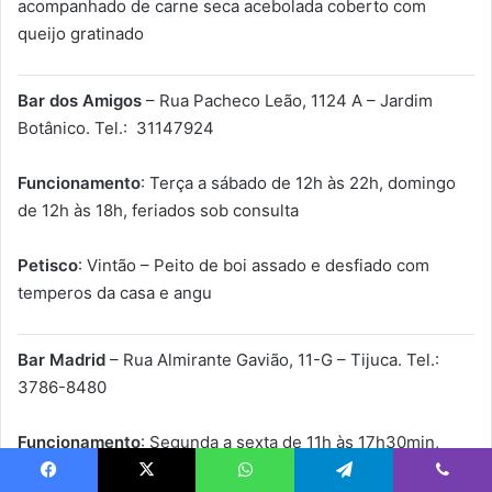
acompanhado de carne seca acebolada coberto com
queijo gratinado
Bar dos Amigos
– Rua Pacheco Leão, 1124 A – Jardim
Botânico. Tel.: 31147924
Funcionamento
: Terça a sábado de 12h às 22h, domingo
de 12h às 18h, feriados sob consulta
Petisco
: Vintão – Peito de boi assado e desfiado com
temperos da casa e angu
Bar Madrid
– Rua Almirante Gavião, 11-G – Tijuca. Tel.:
3786-8480
Funcionamento
: Segunda a sexta de 11h às 17h30min,
sábados e domingos de 12h às 18h30min
Facebook
X
WhatsApp
Telegram
Viber