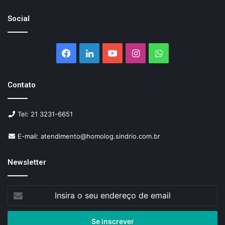
Social
Facebook
Linkedin
YouTube
Instagram
WhatsApp
Contato
Tel: 21 3231-6651
E-mail: atendimento@homolog.sindrio.com.br
Newsletter
Insira
o
seu
endereço