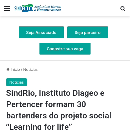
Menu
Pr
Seja Associado
Seja parceiro
Cadastre sua vaga
Início
/
Notícias
Notícias
SindRio, Instituto Diageo e
Pertencer formam 30
bartenders do projeto social
“Learning for life”