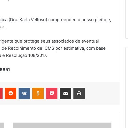
lica (Dra. Karla Velloso) compreendeu o nosso pleito e,
ar.
vigente que protege seus associados de eventual
l de Recolhimento de ICMS por estimativa, com base
6 e Resolução 108/2017.
-6651
r
Pinterest
Reddit
VK
OK
Pocket
Compartilhar via e-mail
Imprimir
Setur-