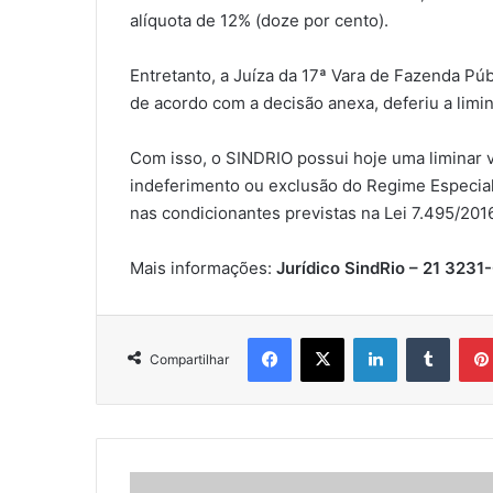
alíquota de 12% (doze por cento).
Entretanto, a Juíza da 17ª Vara de Fazenda Púb
de acordo com a decisão anexa, deferiu a limin
Com isso, o SINDRIO possui hoje uma liminar 
indeferimento ou exclusão do Regime Especia
nas condicionantes previstas na Lei 7.495/201
Mais informações:
Jurídico SindRio – 21 3231
Facebook
X
Linkedin
Tumbl
Compartilhar
DADOS