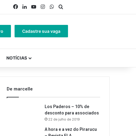
Facebook
Linkedin
YouTube
Instagram
WhatsApp
Procurar por
ro
Cadastre sua vaga
NOTÍCIAS
De marcelle
Los Paderos – 10% de
desconto para associados
22 de julho de 2019
A hora e a vez do Pirarucu
– Revista ELA