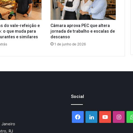
s do vale-refeição e
Câmara aprova PEC que altera
: o que muda para
jornada de trabalho e escalas de
aurantes e similares
descanso
trás
1 de junho de 2026
Social
Facebook
Linkedin
YouTube
Inst
 Janeiro
ntro, RJ