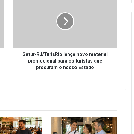
RJ/TurisRio
lança
novo
material
promocional
para
os
turistas
que
Setur-RJ/TurisRio lança novo material
procuram
promocional para os turistas que
o
procuram o nosso Estado
nosso
Estado