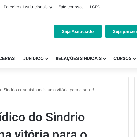
Parceiros Institucionais
Fale conosco
LGPD
Seja Associado
Seja parcei
CERIAS
JURÍDICO
RELAÇÕES SINDICAIS
CURSOS
 Sindrio conquista mais uma vitória para o setor!
dico do Sindrio
a vitória para o