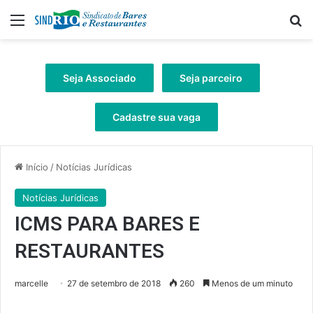
Menu
Pr
Seja Associado
Seja parceiro
Cadastre sua vaga
Início
/
Notícias Jurídicas
Notícias Jurídicas
ICMS PARA BARES E
RESTAURANTES
marcelle
27 de setembro de 2018
260
Menos de um minuto