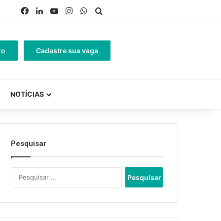
Facebook
Linkedin
YouTube
Instagram
WhatsApp
Procurar por
ro
Cadastre sua vaga
NOTÍCIAS
Pesquisar
Pesquisar
por: