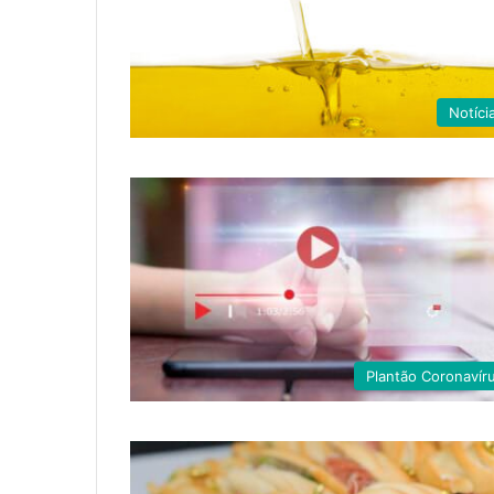
Notíci
Plantão Coronavír