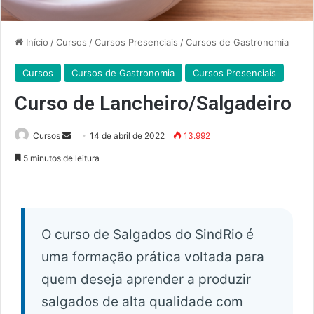
Início
/
Cursos
/
Cursos Presenciais
/
Cursos de Gastronomia
Cursos
Cursos de Gastronomia
Cursos Presenciais
Curso de Lancheiro/Salgadeiro
Mande
Cursos
14 de abril de 2022
13.992
um
5 minutos de leitura
e-
mail
O curso de Salgados do SindRio é
uma formação prática voltada para
quem deseja aprender a produzir
salgados de alta qualidade com