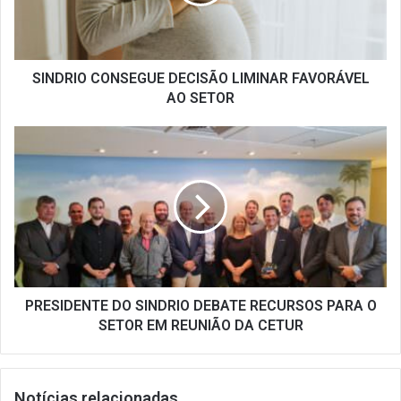
AO
SETOR
SINDRIO CONSEGUE DECISÃO LIMINAR FAVORÁVEL
AO SETOR
PRESIDENTE
DO
SINDRIO
DEBATE
RECURSOS
PARA
O
SETOR
EM
REUNIÃO
PRESIDENTE DO SINDRIO DEBATE RECURSOS PARA O
DA
SETOR EM REUNIÃO DA CETUR
CETUR
Notícias relacionadas