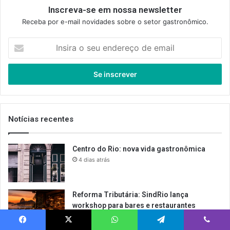
Inscreva-se em nossa newsletter
Receba por e-mail novidades sobre o setor gastronômico.
Insira
o
seu
endereço
de
email
Notícias recentes
Centro do Rio: nova vida gastronômica
4 dias atrás
Reforma Tributária: SindRio lança
workshop para bares e restaurantes
5 dias atrás
Facebook
X
WhatsApp
Telegram
Viber