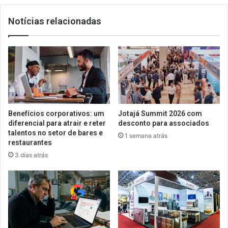
QUINTA-
Notícias relacionadas
FEIRA
Benefícios corporativos: um
Jotajá Summit 2026 com
diferencial para atrair e reter
desconto para associados
talentos no setor de bares e
1 semana atrás
restaurantes
3 dias atrás