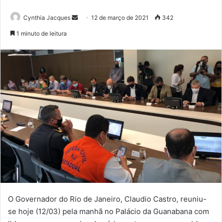
Mande
Cynthia Jacques
12 de março de 2021
342
um
1 minuto de leitura
e-
mail
O Governador do Rio de Janeiro, Claudio Castro, reuniu-
se hoje (12/03) pela manhã no Palácio da Guanabana com