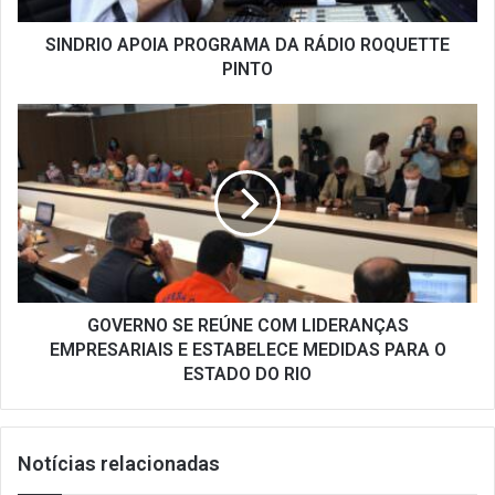
SINDRIO APOIA PROGRAMA DA RÁDIO ROQUETTE
PINTO
GOVERNO
SE
REÚNE
COM
LIDERANÇAS
EMPRESARIAIS
E
ESTABELECE
MEDIDAS
PARA
GOVERNO SE REÚNE COM LIDERANÇAS
O
EMPRESARIAIS E ESTABELECE MEDIDAS PARA O
ESTADO
ESTADO DO RIO
DO
RIO
Notícias relacionadas