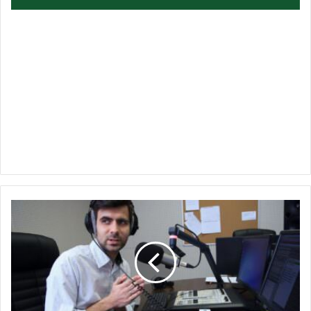
SINDRIO
APOIA
PROGRAMA
DA
RÁDIO
ROQUETTE
PINTO