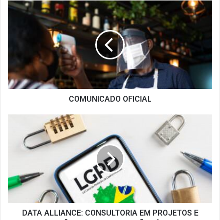
COMUNICADO
OFICIAL
COMUNICADO OFICIAL
DATA
ALLIANCE:
CONSULTORIA
EM
PROJETOS
E
SOLUÇÕES
PARA
ADEQUAÇÕES
À
DATA ALLIANCE: CONSULTORIA EM PROJETOS E