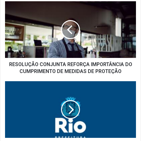
RESOLUÇÃO
CONJUNTA
REFORÇA
IMPORTÂNCIA
DO
CUMPRIMENTO
DE
MEDIDAS
DE
PROTEÇÃO
RESOLUÇÃO CONJUNTA REFORÇA IMPORTÂNCIA DO
CUMPRIMENTO DE MEDIDAS DE PROTEÇÃO
PREFEITURA
DO
RIO
DISPONIBILIZA
BOLETIM
EPIDEMIOLÓGICO
SEMANAL