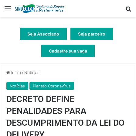
Menu
Pr
Seja Associado
Seja parceiro
Cadastre sua vaga
Início
/
Notícias
Notícias
Plantão Coronavírus
DECRETO DEFINE
PENALIDADES PARA
DESCUMPRIMENTO DA LEI DO
DELIVERY