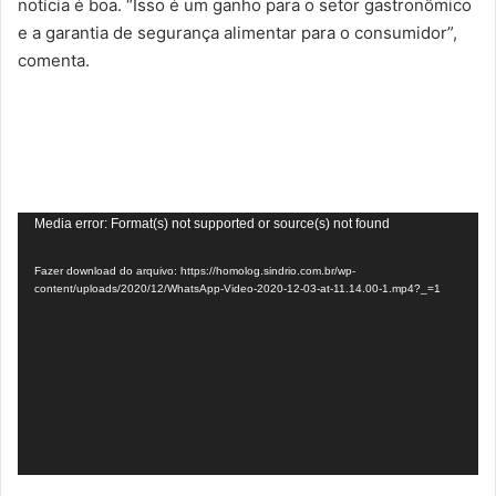
notícia é boa. “Isso é um ganho para o setor gastronômico
e a garantia de segurança alimentar para o consumidor”,
comenta.
Tocador
Media error: Format(s) not supported or source(s) not found
de
Fazer download do arquivo: https://homolog.sindrio.com.br/wp-
vídeo
content/uploads/2020/12/WhatsApp-Video-2020-12-03-at-11.14.00-1.mp4?_=1