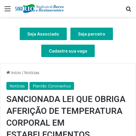
Menu
Pr
Seja Associado
Seja parceiro
Cadastre sua vaga
Início
/
Notícias
Notícias
Plantão Coronavírus
SANCIONADA LEI QUE OBRIGA
AFERIÇÃO DE TEMPERATURA
CORPORAL EM
ESTABELECIMENTOS