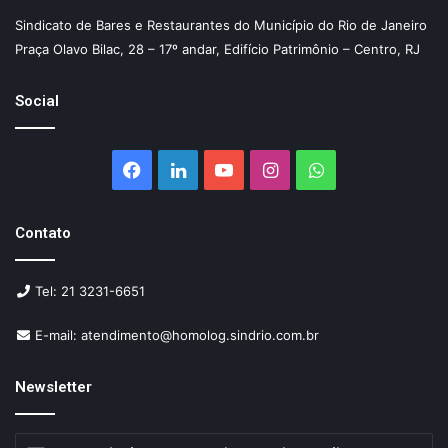
Sindicato de Bares e Restaurantes do Município do Rio de Janeiro
Praça Olavo Bilac, 28 – 17º andar, Edifício Patrimônio – Centro, RJ
Social
Facebook
Linkedin
YouTube
Instagram
WhatsApp
Contato
Tel: 21 3231-6651
E-mail: atendimento@homolog.sindrio.com.br
Newsletter
Insira