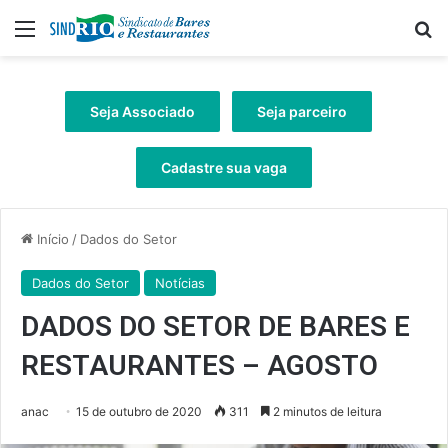
Menu
Pr
Seja Associado
Seja parceiro
Cadastre sua vaga
Início
/
Dados do Setor
Dados do Setor
Notícias
DADOS DO SETOR DE BARES E
RESTAURANTES – AGOSTO
anac
15 de outubro de 2020
311
2 minutos de leitura