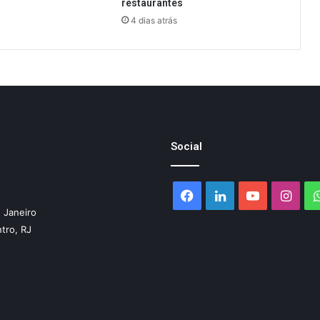
restaurantes
4 dias atrás
Social
Facebook
Linkedin
YouTube
Inst
 Janeiro
ntro, RJ