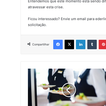
Entendemos que este momento está sendo difí
atravessar esta crise.
Ficou interessado? Envie um email para eder
solicitação.
Facebook
X
Linkedin
Tumbl
Compartilhar
Pesquisa
da
Veja
Rio
revela
o
que
mudou