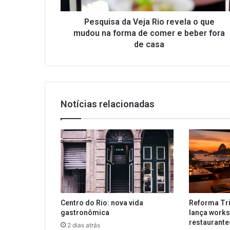
na
forma
Pesquisa da Veja Rio revela o que
de
mudou na forma de comer e beber fora
comer
de casa
e
beber
fora
de
casa
Notícias relacionadas
Centro do Rio: nova vida
Reforma Tri
gastronômica
lança works
restaurant
2 dias atrás