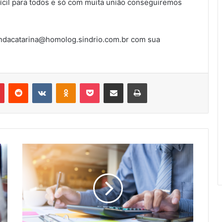
cil para todos e só com muita união conseguiremos
lindacatarina@homolog.sindrio.com.br com sua
r
Pinterest
Reddit
VK
OK
Pocket
Compartilhar via e-mail
Imprimir
PUBLICADO
DECRETO
PRORROGANDO
SUSPENSÃO
DE
CONTRATOS
E
REDUÇÃO