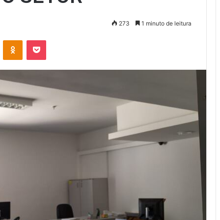
273
1 minuto de leitura
VK
OK
Pocket