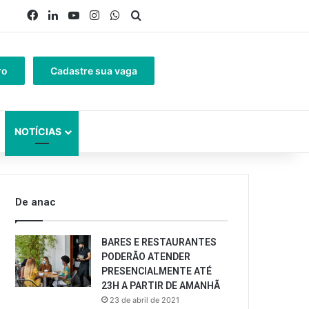
Facebook
Linkedin
YouTube
Instagram
WhatsApp
Procurar por
ro
Cadastre sua vaga
NOTÍCIAS
De anac
BARES E RESTAURANTES
PODERÃO ATENDER
PRESENCIALMENTE ATÉ
23H A PARTIR DE AMANHÃ
23 de abril de 2021