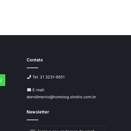
Contato
Tel: 21 3231-6651
agram
WhatsApp
E-mail:
atendimento@homolog.sindrio.com.br
Newsletter
Insira