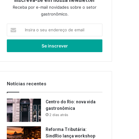
Inscreva-se em nossa newsletter
Receba por e-mail novidades sobre o setor
gastronômico.
Insira
o
seu
endereço
de
email
Notícias recentes
Centro do Rio: nova vida
gastronômica
2 dias atrás
Reforma Tributária:
SindRio lança workshop