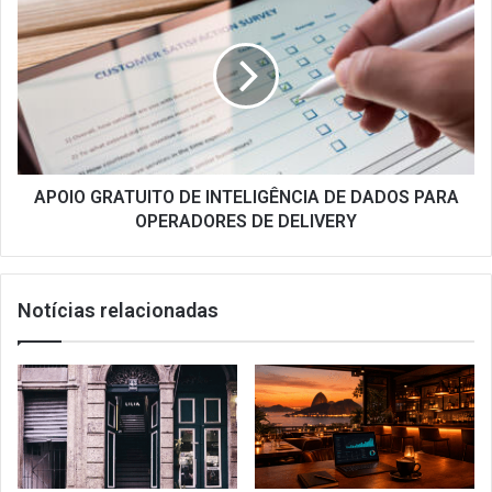
GRATUITO
DE
INTELIGÊNCIA
DE
DADOS
PARA
OPERADORES
DE
DELIVERY
APOIO GRATUITO DE INTELIGÊNCIA DE DADOS PARA
OPERADORES DE DELIVERY
Notícias relacionadas