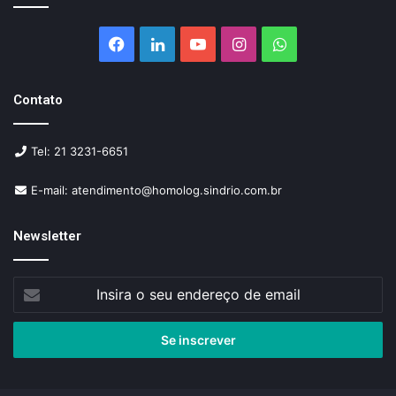
Facebook
Linkedin
YouTube
Instagram
WhatsApp
Contato
Tel: 21 3231-6651
E-mail: atendimento@homolog.sindrio.com.br
Newsletter
Insira
o
seu
endereço
de
email