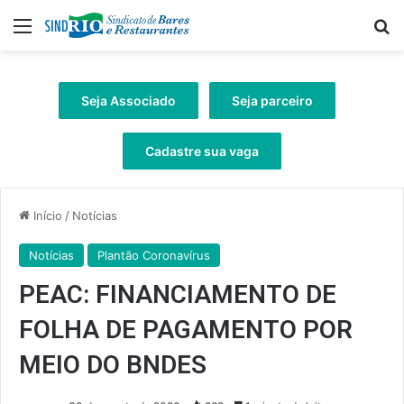
Menu
Pr
Seja Associado
Seja parceiro
Cadastre sua vaga
Início
/
Notícias
Notícias
Plantão Coronavírus
PEAC: FINANCIAMENTO DE
FOLHA DE PAGAMENTO POR
MEIO DO BNDES