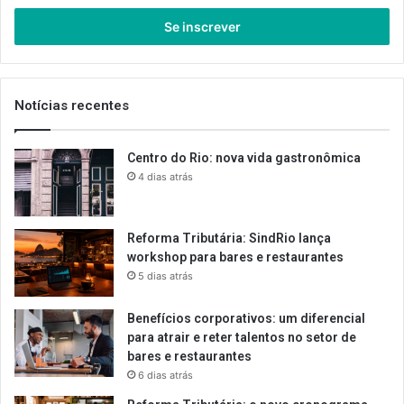
seu
endereço
de
email
Notícias recentes
Centro do Rio: nova vida gastronômica
4 dias atrás
Reforma Tributária: SindRio lança
workshop para bares e restaurantes
5 dias atrás
Benefícios corporativos: um diferencial
para atrair e reter talentos no setor de
bares e restaurantes
6 dias atrás