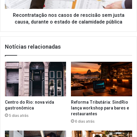
causa,
durante
o
Recontratação nos casos de rescisão sem justa
estado
causa, durante o estado de calamidade pública
de
calamidade
pública
Notícias relacionadas
Centro do Rio: nova vida
Reforma Tributária: SindRio
gastronômica
lança workshop para bares e
restaurantes
5 dias atrás
6 dias atrás