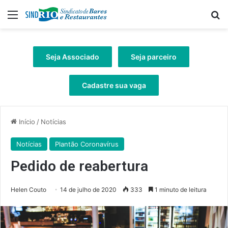
Menu
Pr
Seja Associado
Seja parceiro
Cadastre sua vaga
Início
/
Notícias
Notícias
Plantão Coronavírus
Pedido de reabertura
Helen Couto
14 de julho de 2020
333
1 minuto de leitura