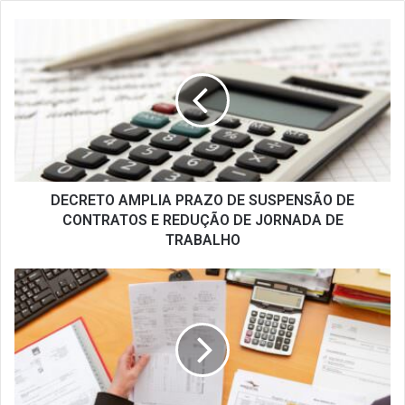
DECRETO
AMPLIA
PRAZO
DE
SUSPENSÃO
DE
CONTRATOS
E
REDUÇÃO
DE
DECRETO AMPLIA PRAZO DE SUSPENSÃO DE
JORNADA
CONTRATOS E REDUÇÃO DE JORNADA DE
DE
TRABALHO
TRABALHO
Recontratação
nos
casos
de
rescisão
sem
justa