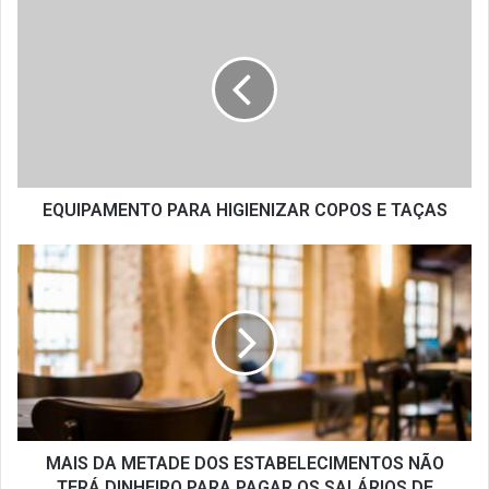
EQUIPAMENTO
PARA
HIGIENIZAR
COPOS
E
TAÇAS
EQUIPAMENTO PARA HIGIENIZAR COPOS E TAÇAS
MAIS
DA
METADE
DOS
ESTABELECIMENTOS
NÃO
TERÁ
DINHEIRO
PARA
PAGAR
MAIS DA METADE DOS ESTABELECIMENTOS NÃO
OS
TERÁ DINHEIRO PARA PAGAR OS SALÁRIOS DE