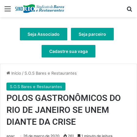
Menu
Pr
Seja Associado
Seja parceiro
Cadastre sua vaga
Início
/
S.O.S Bares e Restaurantes
S.O.S Bares e Restaurantes
POLOS GASTRONÔMICOS DO
RIO DE JANEIRO SE UNEM
DIANTE DA CRISE
anac
26 de março de 2020
261
1 minuto de leitura