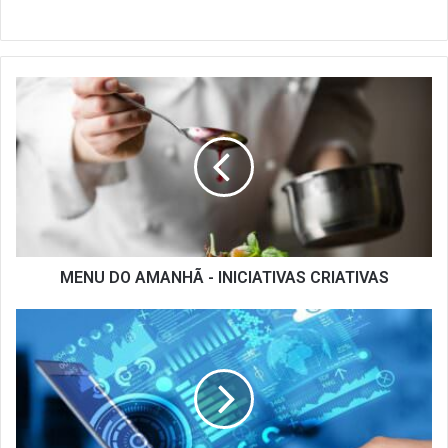
MENU
DO
AMANHÃ
-
INICIATIVAS
CRIATIVAS
MENU DO AMANHÃ - INICIATIVAS CRIATIVAS
FIQUE
POR
DENTRO
DOS
DECRETOS
ESTADUAIS
PUBLICADOS