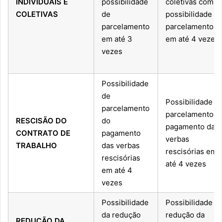
INDIVIDUAIS E
possibilidade
coletivas com
COLETIVAS
de
possibilidade d
parcelamento
parcelamento
em até 3
em até 4 vezes
vezes
Possibilidade
de
Possibilidade d
parcelamento
parcelamento d
RESCISÃO DO
do
pagamento das
CONTRATO DE
pagamento
verbas
TRABALHO
das verbas
rescisórias em
rescisórias
até 4 vezes
em até 4
vezes
Possibilidade
Possibilidade d
da redução
redução da
REDUÇÃO DA