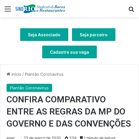
Menu
Pr
Seja Associado
Seja parceiro
Cadastre sua vaga
Início
/
Plantão Coronavírus
Plantão Coronavírus
CONFIRA COMPARATIVO
ENTRE AS REGRAS DA MP DO
GOVERNO E DAS CONVENÇÕES
anac
23 de março de 2020
339
1 minuto de leitura