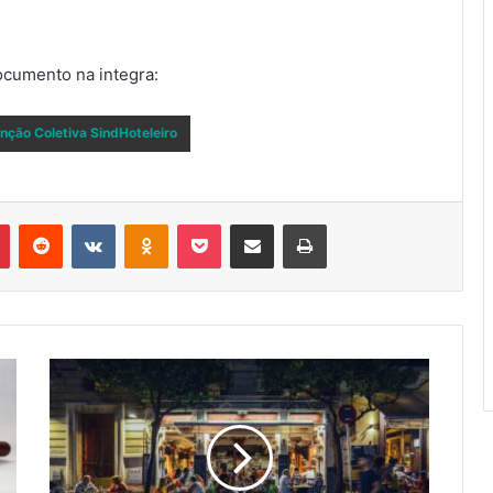
ocumento na integra:
nção Coletiva SindHoteleiro
r
Pinterest
Reddit
VK
OK
Pocket
Compartilhar via e-mail
Imprimir
NOVO
DECRETO
ESTADUAL
RENOVA
MEDIDAS
RESTRITIVAS