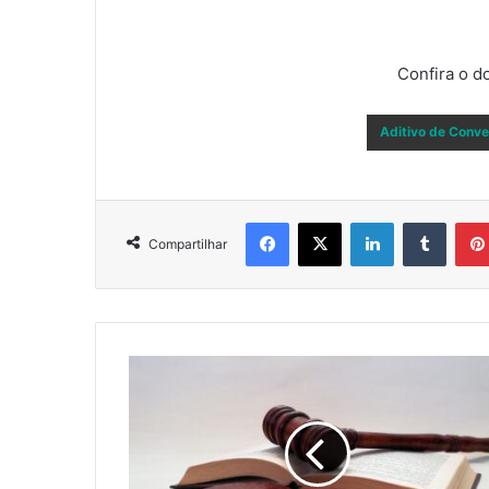
Confira o d
Aditivo de Conve
Facebook
X
Linkedin
Tumbl
Compartilhar
CONFIRA
A
LEGISLAÇÃO
COVID-
19