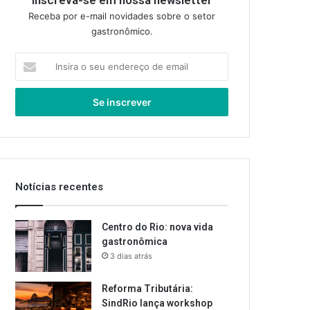
Inscreva-se em nossa newsletter
Receba por e-mail novidades sobre o setor
gastronômico.
Insira
o
seu
endereço
de
email
Notícias recentes
Centro do Rio: nova vida
gastronômica
3 dias atrás
Reforma Tributária:
SindRio lança workshop