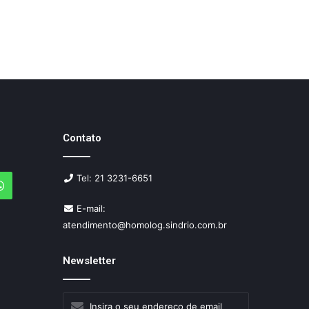
Contato
Tel: 21 3231-6651
agram
WhatsApp
E-mail:
atendimento@homolog.sindrio.com.br
Newsletter
Insira