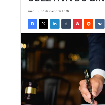
anac
30 de março de 2020
Facebook
X
Linkedin
Tumblr
Pinterest
Reddit