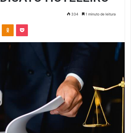
334
1 minuto de leitura
VK
OK
Pocket