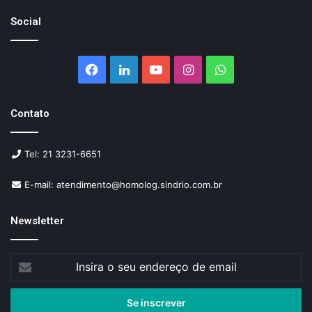
Social
Facebook
Linkedin
YouTube
Instagram
WhatsApp
Contato
Tel: 21 3231-6651
E-mail: atendimento@homolog.sindrio.com.br
Newsletter
Insira
o
seu
endereço