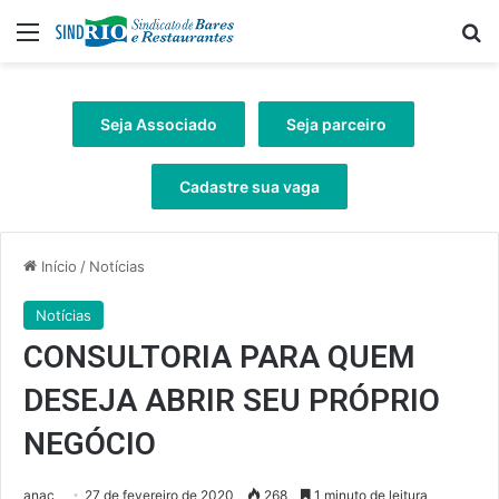
Menu
Pr
Seja Associado
Seja parceiro
Cadastre sua vaga
Início
/
Notícias
Notícias
CONSULTORIA PARA QUEM
DESEJA ABRIR SEU PRÓPRIO
NEGÓCIO
anac
27 de fevereiro de 2020
268
1 minuto de leitura