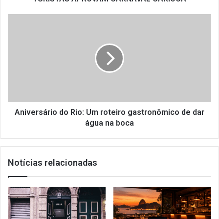
Aniversário
do
Rio:
Um
roteiro
gastronômico
de
dar
água
na
Aniversário do Rio: Um roteiro gastronômico de dar
boca
água na boca
Notícias relacionadas