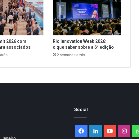
mit 2026 com
Rio Innovation Week 2026:
ara associados
o que saber sobre a 6ª edição
trás
2 semanas atrás
Social
Facebook
Linkedin
YouTube
Inst
 Janeiro