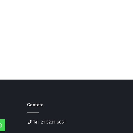
Contato
Tel: 21 3231-6651
agram
WhatsApp