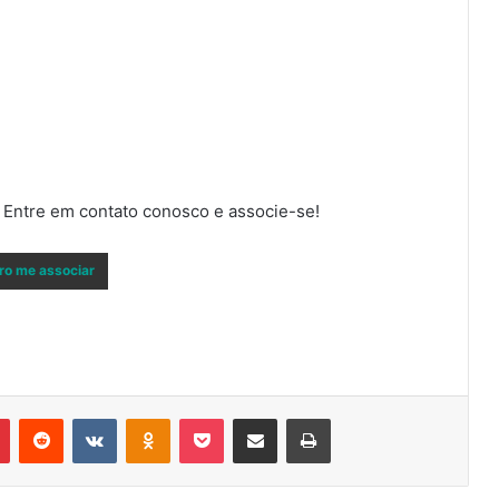
 Entre em contato conosco e associe-se!
ro me associar
r
Pinterest
Reddit
VK
OK
Pocket
Compartilhar via e-mail
Imprimir