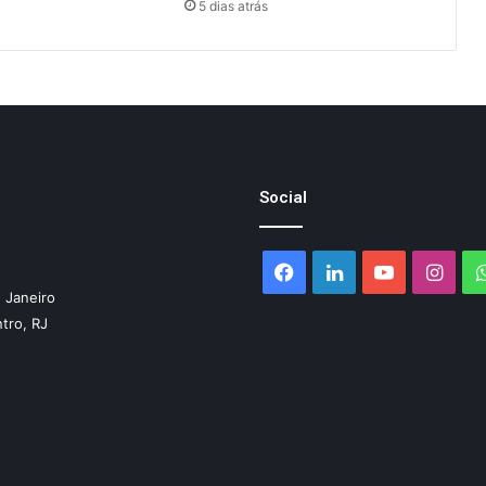
5 dias atrás
Social
Facebook
Linkedin
YouTube
Inst
 Janeiro
ntro, RJ