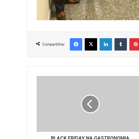
Facebook
X
Linkedin
Tumbl
Compartilhar
BLACK
FRIDAY
NA
GASTRONOMIA
BLACK FRIDAY NA GASTRONOMIA