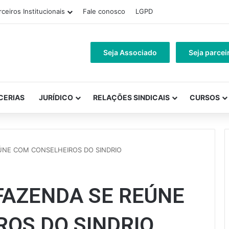
rceiros Institucionais
Fale conosco
LGPD
Seja Associado
Seja parcei
CERIAS
JURÍDICO
RELAÇÕES SINDICAIS
CURSOS
ÚNE COM CONSELHEIROS DO SINDRIO
FAZENDA SE REÚNE
OS DO SINDRIO