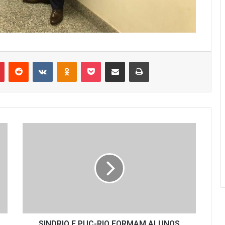
r
Pinterest
Reddit
VK
OK
Pocket
Compartilhar via e-mail
Imprimir
SINDRIO
E
PUC-
RIO
FORMAM
ALUNOS
DA
PRIMEIRA
TURMA
DE
SINDRIO E PUC-RIO FORMAM ALUNOS