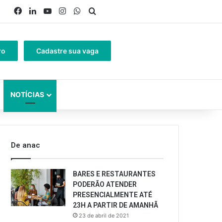
Facebook
Linkedin
YouTube
Instagram
WhatsApp
Procurar por
ro
Cadastre sua vaga
NOTÍCIAS
De anac
BARES E RESTAURANTES
PODERÃO ATENDER
PRESENCIALMENTE ATÉ
23H A PARTIR DE AMANHÃ
23 de abril de 2021