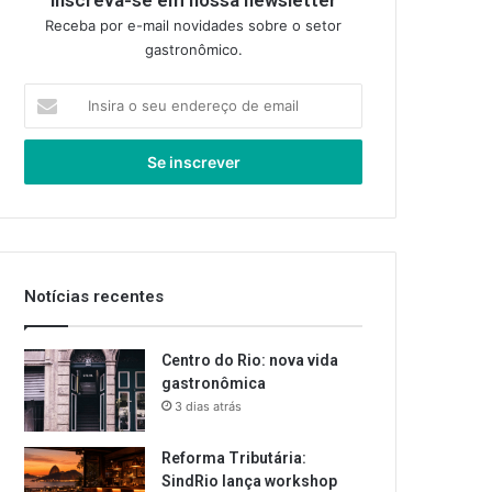
Inscreva-se em nossa newsletter
Receba por e-mail novidades sobre o setor
gastronômico.
Insira
o
seu
endereço
de
email
Notícias recentes
Centro do Rio: nova vida
gastronômica
3 dias atrás
Reforma Tributária:
SindRio lança workshop