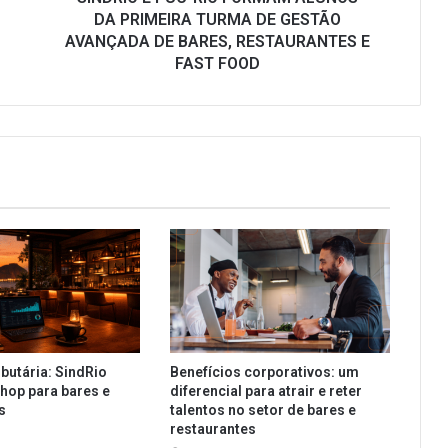
GESTÃO
DA PRIMEIRA TURMA DE GESTÃO
AVANÇADA
AVANÇADA DE BARES, RESTAURANTES E
DE
FAST FOOD
BARES,
RESTAURANTES
E
FAST
FOOD
butária: SindRio
Benefícios corporativos: um
hop para bares e
diferencial para atrair e reter
es
talentos no setor de bares e
restaurantes