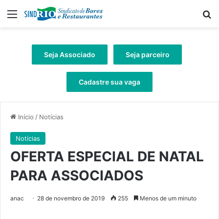
Menu
Pr
Seja Associado
Seja parceiro
Cadastre sua vaga
Início
/
Notícias
Notícias
OFERTA ESPECIAL DE NATAL
PARA ASSOCIADOS
anac
28 de novembro de 2019
255
Menos de um minuto