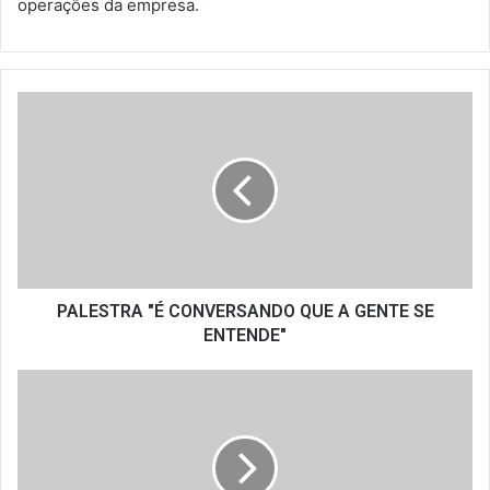
operações da empresa.
PALESTRA
"É
CONVERSANDO
QUE
A
GENTE
SE
ENTENDE"
PALESTRA "É CONVERSANDO QUE A GENTE SE
ENTENDE"
PROJETO
GOSTO
DA
AMAZÔNIA
LEVA