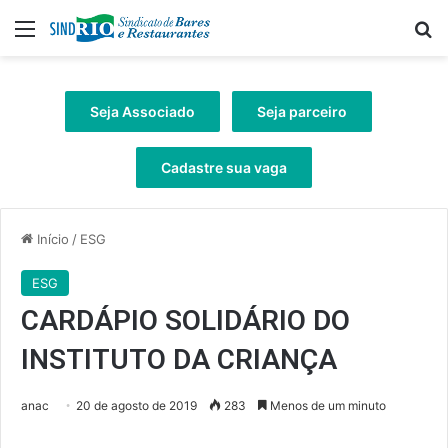
Menu
Pr
Seja Associado
Seja parceiro
Cadastre sua vaga
Início
/
ESG
ESG
CARDÁPIO SOLIDÁRIO DO
INSTITUTO DA CRIANÇA
anac
20 de agosto de 2019
283
Menos de um minuto