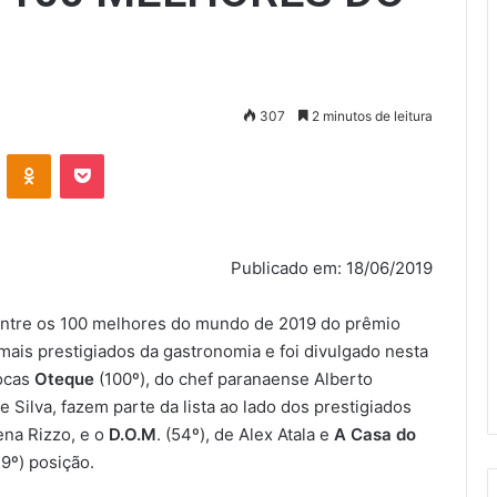
307
2 minutos de leitura
VK
OK
Pocket
Publicado em: 18/06/2019
o entre os 100 melhores do mundo de 2019 do prêmio
mais prestigiados da gastronomia e foi divulgado nesta
iocas
Oteque
(100º), do chef paranaense Alberto
e Silva, fazem parte da lista ao lado dos prestigiados
ena Rizzo, e o
D.O.M
. (54º), de Alex Atala e
A Casa do
9º) posição.