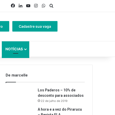
Facebook
Linkedin
YouTube
Instagram
WhatsApp
Procurar por
ro
Cadastre sua vaga
NOTÍCIAS
De marcelle
Los Paderos – 10% de
desconto para associados
22 de julho de 2019
A hora e a vez do Pirarucu
– Revista ELA