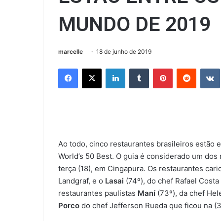
MUNDO DE 2019
marcelle
18 de junho de 2019
Facebook
X
Linkedin
Tumblr
Pinterest
Reddit
Ao todo, cinco restaurantes brasileiros estã
World’s 50 Best. O guia é considerado um dos 
terça (18), em Cingapura. Os restaurantes car
Landgraf, e o
Lasai
(74º), do chef Rafael Costa 
restaurantes paulistas
Maní
(73º), da chef Hel
Porco
do chef Jefferson Rueda que ficou na (3