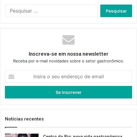
Pesquisar
por:
Inscreva-se em nossa newsletter
Receba por e-mail novidades sobre o setor gastronômico.
Insira
o
seu
endereço
de
email
Notícias recentes
Centro do Rio: nova vida gastronômica