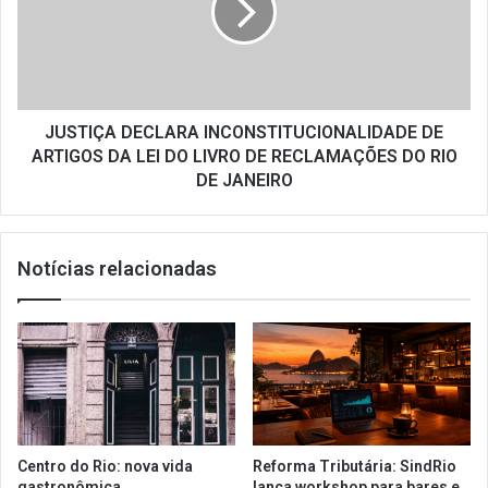
ARTIGOS
DA
LEI
DO
LIVRO
DE
JUSTIÇA DECLARA INCONSTITUCIONALIDADE DE
RECLAMAÇÕES
ARTIGOS DA LEI DO LIVRO DE RECLAMAÇÕES DO RIO
DO
DE JANEIRO
RIO
DE
JANEIRO
Notícias relacionadas
Centro do Rio: nova vida
Reforma Tributária: SindRio
gastronômica
lança workshop para bares e