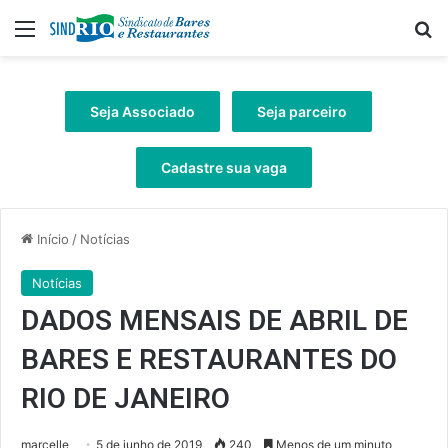
Menu
Pr
Seja Associado
Seja parceiro
Cadastre sua vaga
Início
/
Notícias
Notícias
DADOS MENSAIS DE ABRIL DE
BARES E RESTAURANTES DO
RIO DE JANEIRO
marcelle
5 de junho de 2019
240
Menos de um minuto