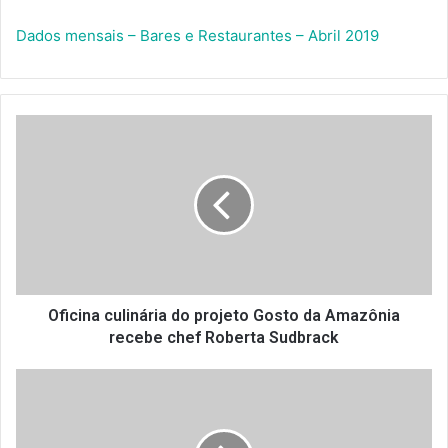
Dados mensais – Bares e Restaurantes – Abril 2019
Oficina
culinária
do
projeto
Gosto
da
Amazônia
recebe
chef
Roberta
Oficina culinária do projeto Gosto da Amazônia
Sudbrack
recebe chef Roberta Sudbrack
JUSTIÇA
DECLARA
INCONSTITUCIONALIDADE
DE