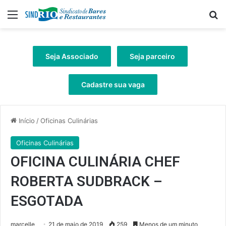
Menu
Pr
Seja Associado
Seja parceiro
Cadastre sua vaga
Início
/
Oficinas Culinárias
Oficinas Culinárias
OFICINA CULINÁRIA CHEF
ROBERTA SUDBRACK –
ESGOTADA
marcelle
21 de maio de 2019
259
Menos de um minuto