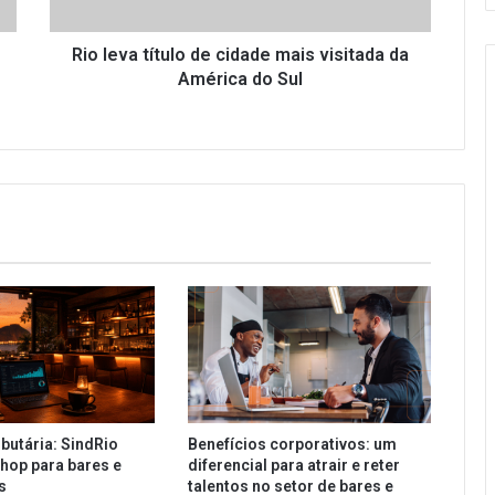
da
América
do
Rio leva título de cidade mais visitada da
Sul
América do Sul
butária: SindRio
Benefícios corporativos: um
hop para bares e
diferencial para atrair e reter
es
talentos no setor de bares e