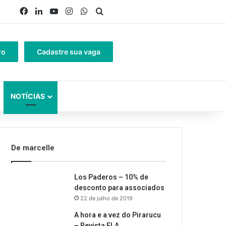
Facebook
Linkedin
YouTube
Instagram
WhatsApp
Procurar por
ro
Cadastre sua vaga
NOTÍCIAS
De marcelle
Los Paderos – 10% de
desconto para associados
22 de julho de 2019
A hora e a vez do Pirarucu
– Revista ELA