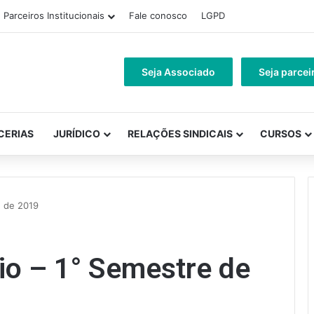
Parceiros Institucionais
Fale conosco
LGPD
Seja Associado
Seja parcei
CERIAS
JURÍDICO
RELAÇÕES SINDICAIS
CURSOS
e de 2019
io – 1° Semestre de