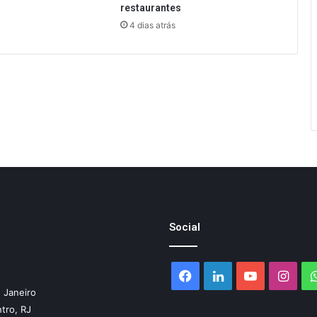
restaurantes
4 dias atrás
Social
Facebook
Linkedin
YouTube
Inst
 Janeiro
ntro, RJ