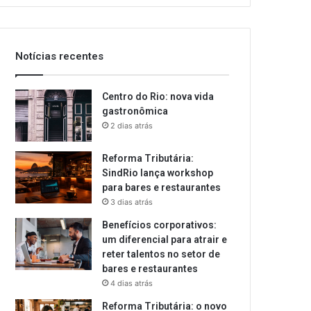
email
Notícias recentes
Centro do Rio: nova vida
gastronômica
2 dias atrás
Reforma Tributária:
SindRio lança workshop
para bares e restaurantes
3 dias atrás
Benefícios corporativos:
um diferencial para atrair e
reter talentos no setor de
bares e restaurantes
4 dias atrás
Reforma Tributária: o novo