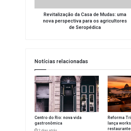
perspectiva
para
os
Revitalização da Casa de Mudas: uma
agricultores
nova perspectiva para os agricultores
de
de Seropédica
Seropédica
Notícias relacionadas
Centro do Rio: nova vida
Reforma Tri
gastronômica
lança works
restaurant
2 dias atrás