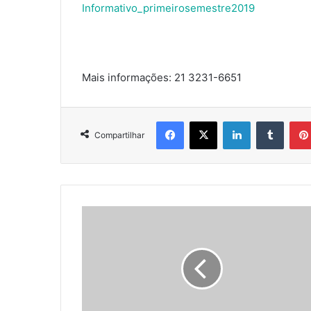
Informativo_primeirosemestre2019
Mais informações: 21 3231-6651
Facebook
X
Linkedin
Tumbl
Compartilhar
Revitalização
da
Casa
de
Mudas:
uma
nova