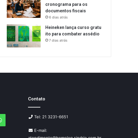
cronograma para os
documentos fiscais
6 dias atrás
Heineken lança curso gratu
ito para combater assédio
7 dias atrás
Contato
Tel: 21 3231-6651
agram
WhatsApp
E-mail:
atendimento@homolog.sindrio.com.br