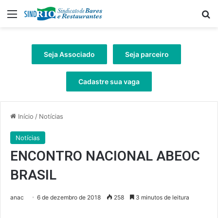
Menu
Pr
Seja Associado
Seja parceiro
Cadastre sua vaga
Início
/
Notícias
Notícias
ENCONTRO NACIONAL ABEOC
BRASIL
anac
6 de dezembro de 2018
258
3 minutos de leitura