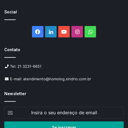
Social
Facebook
Linkedin
YouTube
Instagram
WhatsApp
Contato
Tel: 21 3231-6651
E-mail: atendimento@homolog.sindrio.com.br
Newsletter
Insira
o
seu
endereço