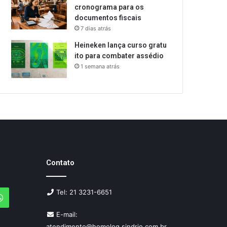
cronograma para os
documentos fiscais
7 dias atrás
Heineken lança curso gratu
ito para combater assédio
1 semana atrás
Contato
Tel: 21 3231-6651
agram
WhatsApp
E-mail:
atendimento@homolog.sindrio.com.br