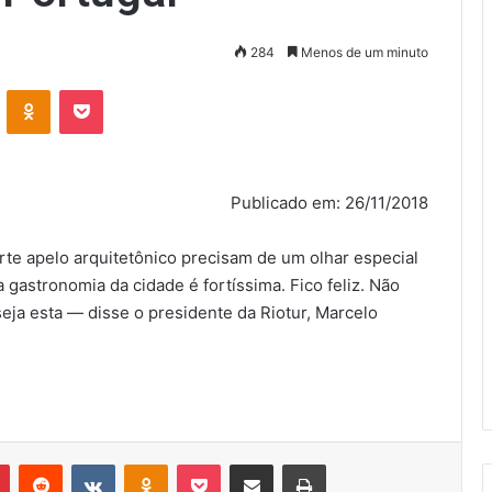
284
Menos de um minuto
VK
OK
Pocket
Publicado em: 26/11/2018
forte apelo arquitetônico precisam de um olhar especial
 gastronomia da cidade é fortíssima. Fico feliz. Não
eja esta — disse o presidente da Riotur, Marcelo
r
Pinterest
Reddit
VK
OK
Pocket
Compartilhar via e-mail
Imprimir