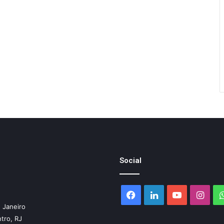
Social
Facebook
Linkedin
YouTube
Inst
 Janeiro
ntro, RJ