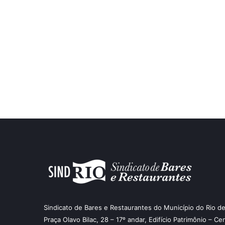
Sindicato de Bares e Restaurantes do Município do Rio de
Praça Olavo Bilac, 28 – 17º andar, Edifício Patrimônio – Ce