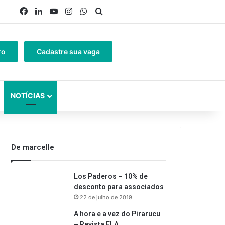
Facebook
Linkedin
YouTube
Instagram
WhatsApp
Procurar por
ro
Cadastre sua vaga
NOTÍCIAS
De marcelle
Los Paderos – 10% de
desconto para associados
22 de julho de 2019
A hora e a vez do Pirarucu
– Revista ELA