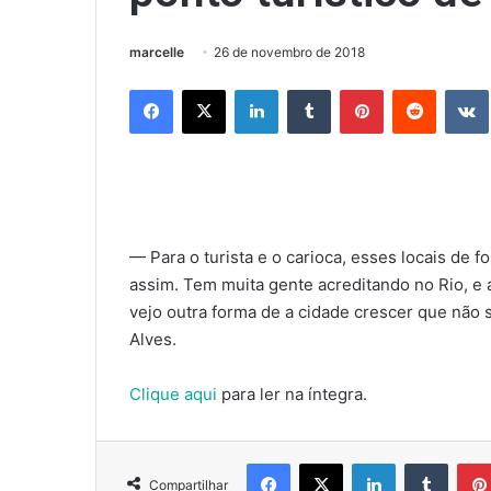
marcelle
26 de novembro de 2018
Facebook
X
Linkedin
Tumblr
Pinterest
Reddit
— Para o turista e o carioca, esses locais de 
assim. Tem muita gente acreditando no Rio, e a
vejo outra forma de a cidade crescer que não s
Alves.
Clique aqui
para ler na íntegra.
Facebook
X
Linkedin
Tumbl
Compartilhar