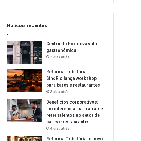
email
Notícias recentes
Centro do Rio: nova vida
gastronômica
2 dias atrás
Reforma Tributária:
SindRio lança workshop
para bares e restaurantes
3 dias atrás
Benefícios corporativos:
um diferencial para atrair e
reter talentos no setor de
bares e restaurantes
4 dias atrás
Reforma Tributária: o novo