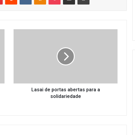
Lasai
de
portas
abertas
para
a
solidariedade
Lasai de portas abertas para a
solidariedade