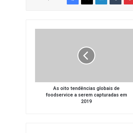
As
oito
tendências
globais
de
foodservice
a
serem
capturadas
em
As oito tendências globais de
2019
foodservice a serem capturadas em
2019