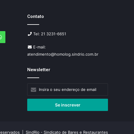
Contato
Tel: 21 3231-6651
agram
WhatsApp
E-mail:
atendimento@homolog.sindrio.com.br
Newsletter
Insira
o
seu
endereço
de
email
reservados | SindRio - Sindicato de Bares e Restaurantes