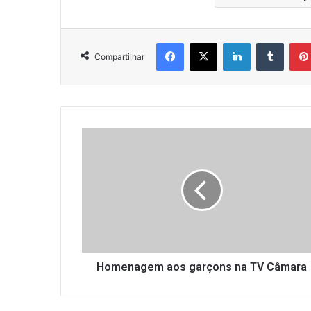
Facebook
X
Linkedin
Tumbl
Compartilhar
Homenagem
aos
garçons
na
TV
Câmara
Homenagem aos garçons na TV Câmara