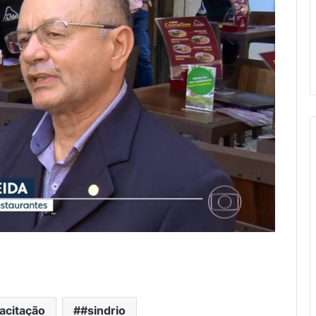
acitação
#sindrio