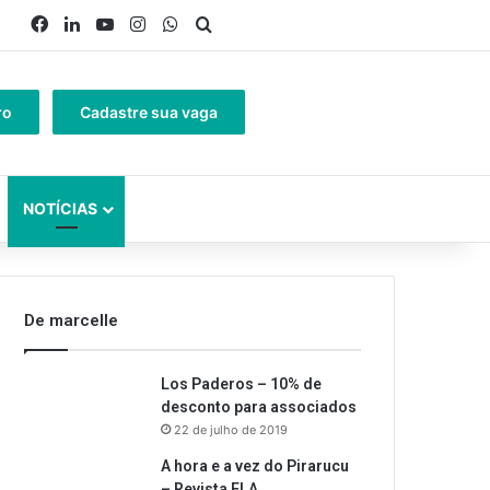
Facebook
Linkedin
YouTube
Instagram
WhatsApp
Procurar por
ro
Cadastre sua vaga
NOTÍCIAS
De marcelle
Los Paderos – 10% de
desconto para associados
22 de julho de 2019
A hora e a vez do Pirarucu
– Revista ELA