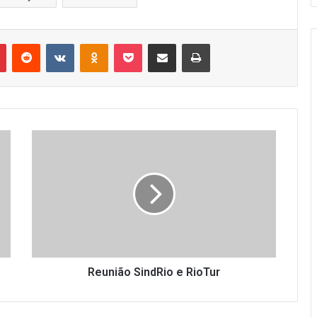
r
Pinterest
Reddit
VK
OK
Pocket
Compartilhar via e-mail
Imprimir
Reunião
SindRio
e
RioTur
Reunião SindRio e RioTur