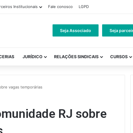
rceiros Institucionais
Fale conosco
LGPD
Seja Associado
Seja parcei
CERIAS
JURÍDICO
RELAÇÕES SINDICAIS
CURSOS
obre vagas temporárias
omunidade RJ sobre
s