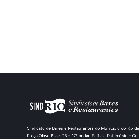
Sindicato de Bares e Restaurantes do Município do Rio de
Praça Olavo Bilac, 28 – 17º andar, Edifício Patrimônio – Ce