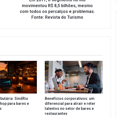
mesmo
movimentou R$ 8,5 bilhões, mesmo
com
com todos os percalços e problemas.
todos
Fonte: Revista do Turismo
os
percalços
e
problemas.
Fonte:
Revista
do
Turismo
butária: SindRio
Benefícios corporativos: um
hop para bares e
diferencial para atrair e reter
es
talentos no setor de bares e
restaurantes