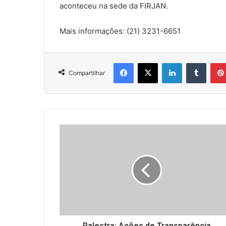
aconteceu na sede da FIRJAN.
Mais informações: (21) 3231-6651
Facebook
X
Linkedin
Tumbl
Compartilhar
Palestra:
Ações
de
Transparência
Fiscalização
Sanitária
de
Serviços
de
Alimentação
Palestra: Ações de Transparência