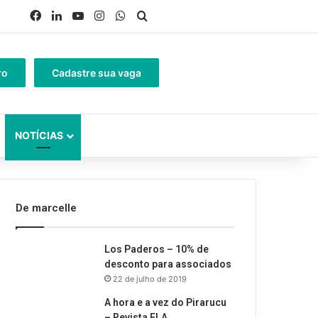
Facebook
Linkedin
YouTube
Instagram
WhatsApp
Procurar por
ro
Cadastre sua vaga
NOTÍCIAS
De marcelle
Los Paderos – 10% de
desconto para associados
22 de julho de 2019
A hora e a vez do Pirarucu
– Revista ELA