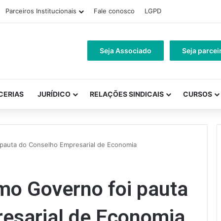
Parceiros Institucionais
Fale conosco
LGPD
Seja Associado
Seja parcei
CERIAS
JURÍDICO
RELAÇÕES SINDICAIS
CURSOS
 pauta do Conselho Empresarial de Economia
mo Governo foi pauta
esarial de Economia