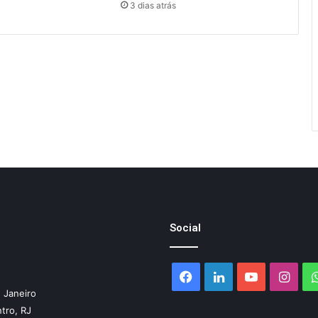
3 dias atrás
Social
Facebook
Linkedin
YouTube
Inst
 Janeiro
ntro, RJ