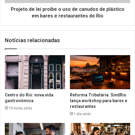
de
plástico
Projeto de lei proíbe o uso de canudos de plástico
em
em bares e restaurantes do Rio
bares
e
restaurantes
Notícias relacionadas
do
Rio
Centro do Rio: nova vida
Reforma Tributária: SindRio
gastronômica
lança workshop para bares e
restaurantes
15 horas atrás
1 dia atrás