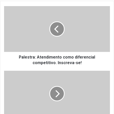
Palestra:
Atendimento
como
diferencial
competitivo.
Inscreva-
se!
Palestra: Atendimento como diferencial
competitivo. Inscreva-se!
Projeto
de
lei
proíbe
o
uso
de
canudos