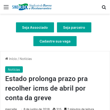
Menu
Pr
Seja Associado
Seja parceiro
Cadastre sua vaga
Início
/
Notícias
Notícias
Estado prolonga prazo pra
recolher icms de abril por
conta da greve
marcelle
8 de junho de 2018
315
2 minutos de leitura