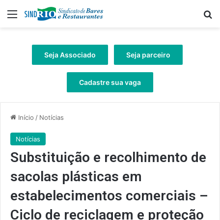
Menu
Pr
Seja Associado
Seja parceiro
Cadastre sua vaga
Início
/
Notícias
Notícias
Substituição e recolhimento de
sacolas plásticas em
estabelecimentos comerciais –
Ciclo de reciclagem e proteção