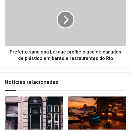
sanciona
Lei
que
proíbe
o
uso
de
canudos
de
Prefeito sanciona Lei que proíbe o uso de canudos
plástico
de plástico em bares e restaurantes do Rio
em
bares
e
Notícias relacionadas
restaurantes
do
Rio