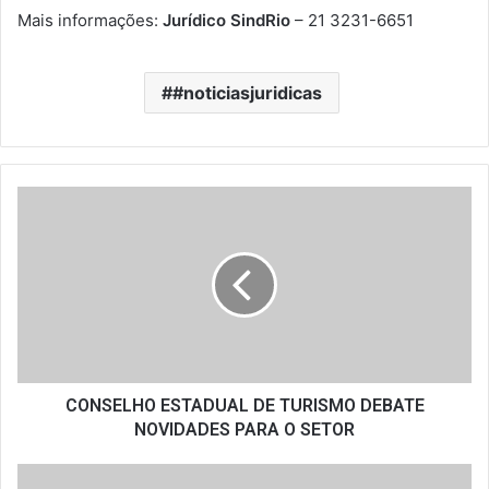
Mais informações:
Jurídico SindRio
– 21 3231-6651
#noticiasjuridicas
CONSELHO
ESTADUAL
DE
TURISMO
DEBATE
NOVIDADES
PARA
O
SETOR
CONSELHO ESTADUAL DE TURISMO DEBATE
NOVIDADES PARA O SETOR
Prefeito