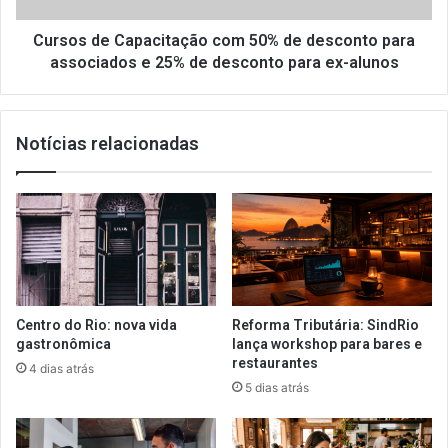
associados
e
Cursos de Capacitação com 50% de desconto para
25%
associados e 25% de desconto para ex-alunos
de
desconto
para
Notícias relacionadas
ex-
alunos
Centro do Rio: nova vida
Reforma Tributária: SindRio
gastronômica
lança workshop para bares e
restaurantes
4 dias atrás
5 dias atrás