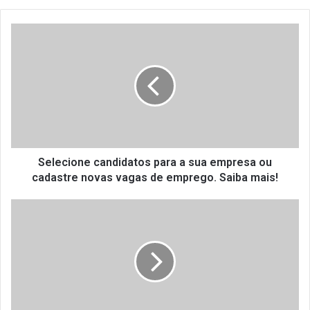
Selecione
candidatos
para
a
sua
empresa
ou
cadastre
novas
vagas
Selecione candidatos para a sua empresa ou
de
cadastre novas vagas de emprego. Saiba mais!
emprego.
Saiba
Cursos
mais!
de
Capacitação
com
50%
de
desconto
para