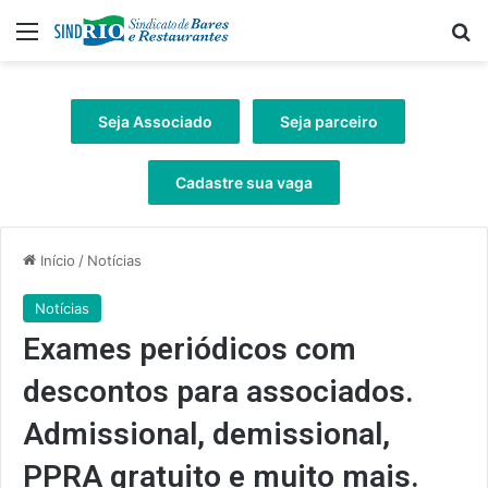
Menu
Pr
Seja Associado
Seja parceiro
Cadastre sua vaga
Início
/
Notícias
Notícias
Exames periódicos com
descontos para associados.
Admissional, demissional,
PPRA gratuito e muito mais.