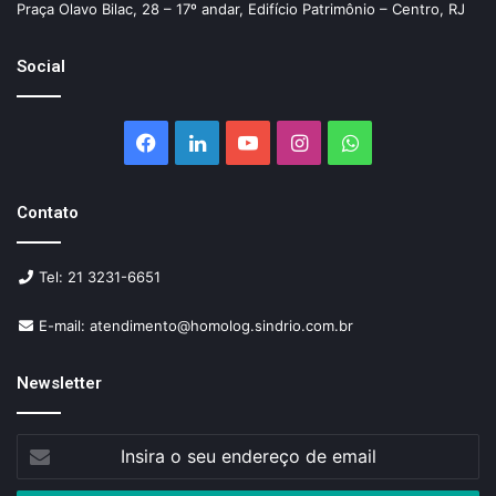
Praça Olavo Bilac, 28 – 17º andar, Edifício Patrimônio – Centro, RJ
Social
Facebook
Linkedin
YouTube
Instagram
WhatsApp
Contato
Tel: 21 3231-6651
E-mail: atendimento@homolog.sindrio.com.br
Newsletter
Insira
o
seu