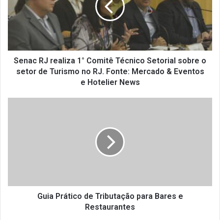
Comitê
Técnico
Setorial
sobre
o
setor
Senac RJ realiza 1° Comitê Técnico Setorial sobre o
de
setor de Turismo no RJ. Fonte: Mercado & Eventos
Turismo
e Hotelier News
no
RJ.
Guia
Fonte:
Prático
Mercado
de
&
Tributação
Eventos
para
e
Bares
Hotelier
e
News
Restaurantes
Guia Prático de Tributação para Bares e
Restaurantes