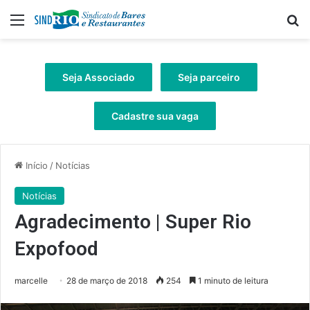
Menu
Pr
Seja Associado
Seja parceiro
Cadastre sua vaga
Início
/
Notícias
Notícias
Agradecimento | Super Rio
Expofood
marcelle
28 de março de 2018
254
1 minuto de leitura