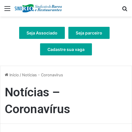
Menu
Pr
Seja Associado
Seja parceiro
Cadastre sua vaga
Início
/
Notícias - Coronavírus
Notícias –
Coronavírus