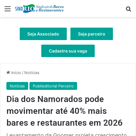
Menu
Pr
Seja Associado
Seja parceiro
Cadastre sua vaga
Início
/
Notícias
Notícias
Publieditorial Parceiro
Dia dos Namorados pode
movimentar até 40% mais
bares e restaurantes em 2026
Levantamento da Goomer projeta crescimento