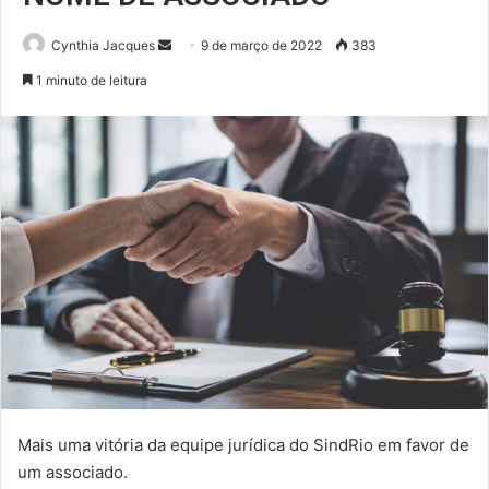
Mande
Cynthia Jacques
9 de março de 2022
383
um
1 minuto de leitura
e-
mail
Mais uma vitória da equipe jurídica do SindRio em favor de
um associado.