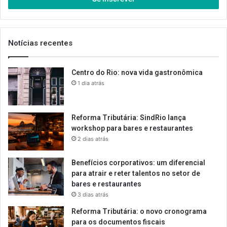
de
email
Notícias recentes
Centro do Rio: nova vida gastronômica
1 dia atrás
Reforma Tributária: SindRio lança
workshop para bares e restaurantes
2 dias atrás
Benefícios corporativos: um diferencial
para atrair e reter talentos no setor de
bares e restaurantes
3 dias atrás
Reforma Tributária: o novo cronograma
para os documentos fiscais