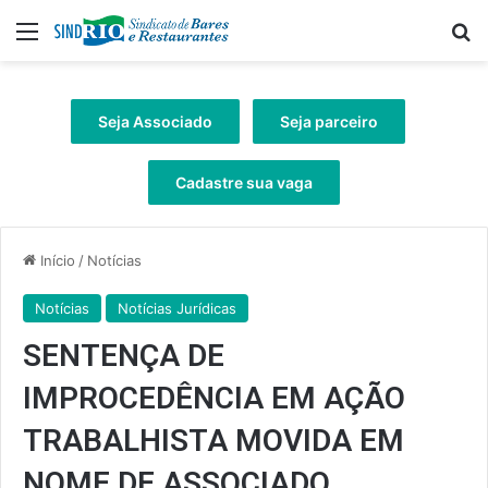
Menu
Pr
Seja Associado
Seja parceiro
Cadastre sua vaga
Início
/
Notícias
Notícias
Notícias Jurídicas
SENTENÇA DE
IMPROCEDÊNCIA EM AÇÃO
TRABALHISTA MOVIDA EM
NOME DE ASSOCIADO