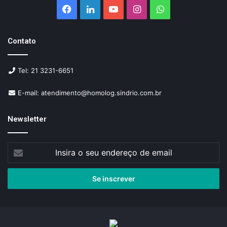
Facebook
Linkedin
YouTube
Instagram
WhatsApp
Contato
Tel: 21 3231-6651
E-mail: atendimento@homolog.sindrio.com.br
Newsletter
Insira
o
seu
endereço
de
email