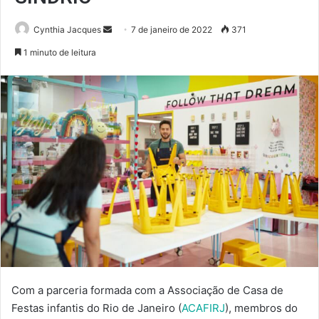
Mande
Cynthia Jacques
7 de janeiro de 2022
371
um
1 minuto de leitura
e-
mail
Com a parceria formada com a Associação de Casa de
Festas infantis do Rio de Janeiro (
ACAFIRJ
), membros do