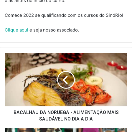
dias antes do início do curso.
Comece 2022 se qualificando com os cursos do SindRio!
Clique aqui
e seja nosso associado.
BACALHAU
DA
NORUEGA
-
ALIMENTAÇÃO
MAIS
SAUDÁVEL
NO
DIA
A
BACALHAU DA NORUEGA - ALIMENTAÇÃO MAIS
DIA
SAUDÁVEL NO DIA A DIA
DECRETO