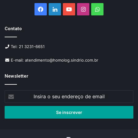
Facebook
Linkedin
YouTube
Instagram
WhatsApp
Contato
Tel: 21 3231-6651
E-mail: atendimento@homolog.sindrio.com.br
Newsletter
Insira
o
seu
endereço
de
email